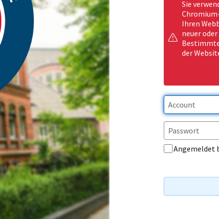
Sie verwen
Chromium-b
Ihren Webb
neuer oder
Bestimmte 
der Websit
Angemeldet 